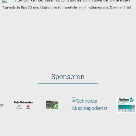
HTS-Foto: Renntechniker Marco (l) und Gerwin (r) unter der Öl-triefenden
Corvette in Box 23 des Motodrom-Hockenheim noch während das Rennen 1 lief.
Sponsoren