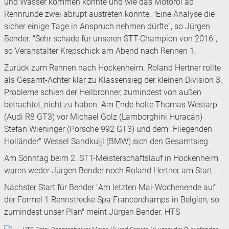
und Wasser kommen konnte und wie das Motoröl ab
Rennrunde zwei abrupt austreten konnte. "Eine Analyse die
sicher einige Tage in Anspruch nehmen dürfte", so Jürgen
Bender. "Sehr schade für unseren STT-Champion von 2016",
so Veranstalter Krepschick am Abend nach Rennen 1.
Zurück zum Rennen nach Hockenheim. Roland Hertner rollte
als Gesamt-Achter klar zu Klassensieg der kleinen Division 3.
Probleme schien der Heilbronner, zumindest von außen
betrachtet, nicht zu haben. Am Ende holte Thomas Westarp
(Audi R8 GT3) vor Michael Golz (Lamborghini Huracán)
Stefan Wieninger (Porsche 992 GT3) und dem "Fliegenden
Holländer" Wessel Sandkuijl (BMW) sich den Gesamtsieg.
Am Sonntag beim 2. STT-Meisterschaftslauf in Hockenheim
waren weder Jürgen Bender noch Roland Hertner am Start.
Nächster Start für Bender "Am letzten Mai-Wochenende auf
der Formel 1 Rennstrecke Spa Francorchamps in Belgien, so
zumindest unser Plan" meint Jürgen Bender. HTS