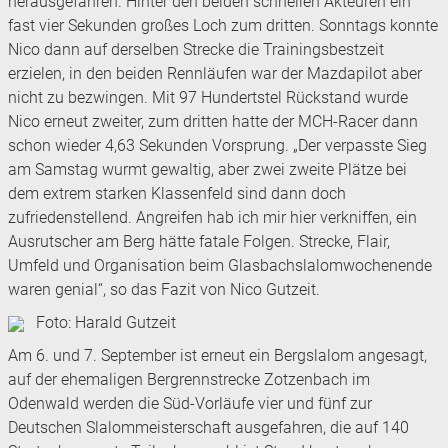
herausgefahren. Hinter den beiden schnellen Akteuren ein
fast vier Sekunden großes Loch zum dritten. Sonntags konnte
Nico dann auf derselben Strecke die Trainingsbestzeit
erzielen, in den beiden Rennläufen war der Mazdapilot aber
nicht zu bezwingen. Mit 97 Hundertstel Rückstand wurde
Nico erneut zweiter, zum dritten hatte der MCH-Racer dann
schon wieder 4,63 Sekunden Vorsprung. „Der verpasste Sieg
am Samstag wurmt gewaltig, aber zwei zweite Plätze bei
dem extrem starken Klassenfeld sind dann doch
zufriedenstellend. Angreifen hab ich mir hier verkniffen, ein
Ausrutscher am Berg hätte fatale Folgen. Strecke, Flair,
Umfeld und Organisation beim Glasbachslalomwochenende
waren genial“, so das Fazit von Nico Gutzeit.
Foto: Harald Gutzeit
Am 6. und 7. September ist erneut ein Bergslalom angesagt,
auf der ehemaligen Bergrennstrecke Zotzenbach im
Odenwald werden die Süd-Vorläufe vier und fünf zur
Deutschen Slalommeisterschaft ausgefahren, die auf 140